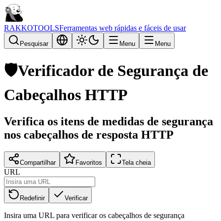
RAKKOTOOLS
Ferramentas web rápidas e fáceis de usar
Pesquisar
Menu
Menu
🛡️
Verificador de Segurança de
Cabeçalhos HTTP
Verifica os itens de medidas de segurança
nos cabeçalhos de resposta HTTP
Compartilhar
Favoritos
Tela cheia
URL
Redefinir
Verificar
Insira uma URL para verificar os cabeçalhos de segurança