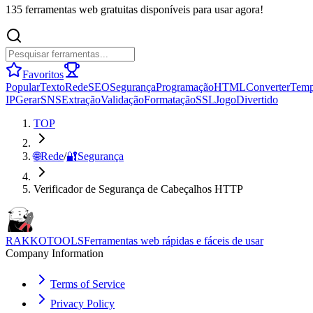
135 ferramentas web gratuitas disponíveis para usar agora!
Favoritos
Popular
Texto
Rede
SEO
Segurança
Programação
HTML
Converter
Tem
IP
Gerar
SNS
Extração
Validação
Formatação
SSL
Jogo
Divertido
TOP
🌐
Rede
/
🔐
Segurança
Verificador de Segurança de Cabeçalhos HTTP
RAKKOTOOLS
Ferramentas web rápidas e fáceis de usar
Company Information
Terms of Service
Privacy Policy