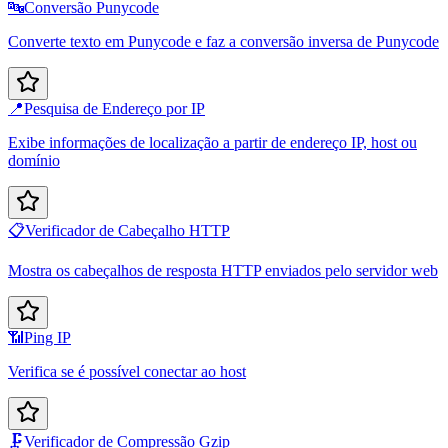
🔤
Conversão Punycode
Converte texto em Punycode e faz a conversão inversa de Punycode
📍
Pesquisa de Endereço por IP
Exibe informações de localização a partir de endereço IP, host ou
domínio
📋
Verificador de Cabeçalho HTTP
Mostra os cabeçalhos de resposta HTTP enviados pelo servidor web
📶
Ping IP
Verifica se é possível conectar ao host
🗜️
Verificador de Compressão Gzip