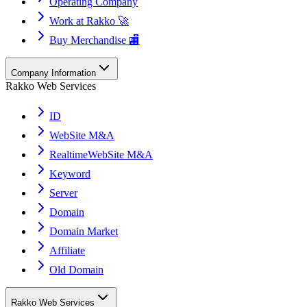
Operating Company
Work at Rakko 🚀
Buy Merchandise 🏬
Company Information
Rakko Web Services
ID
WebSite M&A
RealtimeWebSite M&A
Keyword
Server
Domain
Domain Market
Affiliate
Old Domain
Rakko Web Services