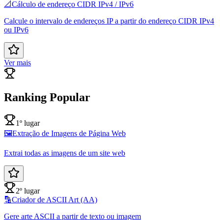
📐
Cálculo de endereço CIDR IPv4 / IPv6
Calcule o intervalo de endereços IP a partir do endereço CIDR IPv4
ou IPv6
Ver mais
Ranking Popular
1º lugar
🖼️
Extração de Imagens de Página Web
Extrai todas as imagens de um site web
2º lugar
🔡
Criador de ASCII Art (AA)
Gere arte ASCII a partir de texto ou imagem