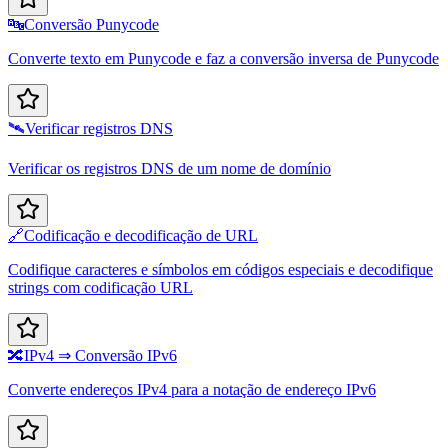
🔤
Conversão Punycode
Converte texto em Punycode e faz a conversão inversa de Punycode
🛰️
Verificar registros DNS
Verificar os registros DNS de um nome de domínio
🔗
Codificação e decodificação de URL
Codifique caracteres e símbolos em códigos especiais e decodifique
strings com codificação URL
🔀
IPv4 ⇒ Conversão IPv6
Converte endereços IPv4 para a notação de endereço IPv6