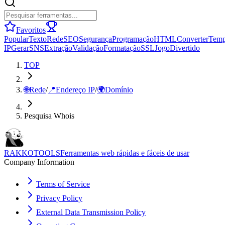
Favoritos
Popular
Texto
Rede
SEO
Segurança
Programação
HTML
Converter
Tem
IP
Gerar
SNS
Extração
Validação
Formatação
SSL
Jogo
Divertido
TOP
🌐
Rede
/
📍
Endereço IP
/
🌍
Domínio
Pesquisa Whois
RAKKOTOOLS
Ferramentas web rápidas e fáceis de usar
Company Information
Terms of Service
Privacy Policy
External Data Transmission Policy