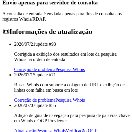
Envio apenas para servidor de consulta
A consulta de entrada é enviada apenas para fins de consulta aos
registros Whois/RDAP.
📜
Informações de atualização
2026/07/21
update #
93
Corrigida a exibição dos resultados em lote da pesquisa
Whois na ordem de entrada
Correção de problema
Pesquisa Whois
2026/07/15
update #
71
Busca Whois com suporte a colagem de URL e exibição de
linhas com falha em busca em lote
Correção de problema
Pesquisa Whois
2026/07/07
update #
55
Adição de guia de navegação para pesquisa de palavras-chave
em Whois e OGP Previewer
Atualização
Pesquisa Whois
Verificação OGP