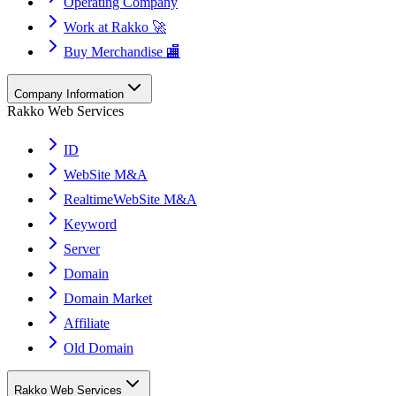
Operating Company
Work at Rakko 🚀
Buy Merchandise 🏬
Company Information
Rakko Web Services
ID
WebSite M&A
RealtimeWebSite M&A
Keyword
Server
Domain
Domain Market
Affiliate
Old Domain
Rakko Web Services