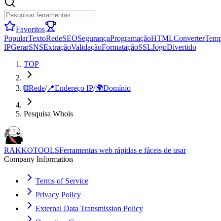
Favoritos
Popular
Texto
Rede
SEO
Segurança
Programação
HTML
Converter
Tem
IP
Gerar
SNS
Extração
Validação
Formatação
SSL
Jogo
Divertido
TOP
🌐
Rede
/
📍
Endereço IP
/
🌍
Domínio
Pesquisa Whois
RAKKOTOOLS
Ferramentas web rápidas e fáceis de usar
Company Information
Terms of Service
Privacy Policy
External Data Transmission Policy