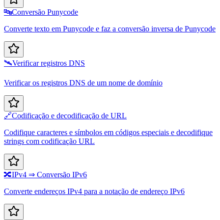
🔤
Conversão Punycode
Converte texto em Punycode e faz a conversão inversa de Punycode
🛰️
Verificar registros DNS
Verificar os registros DNS de um nome de domínio
🔗
Codificação e decodificação de URL
Codifique caracteres e símbolos em códigos especiais e decodifique
strings com codificação URL
🔀
IPv4 ⇒ Conversão IPv6
Converte endereços IPv4 para a notação de endereço IPv6