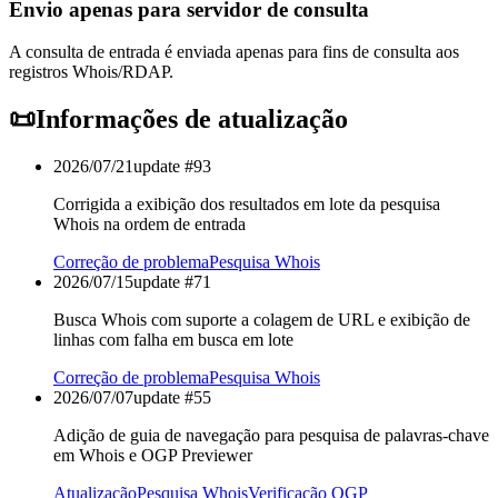
Envio apenas para servidor de consulta
A consulta de entrada é enviada apenas para fins de consulta aos
registros Whois/RDAP.
📜
Informações de atualização
2026/07/21
update #
93
Corrigida a exibição dos resultados em lote da pesquisa
Whois na ordem de entrada
Correção de problema
Pesquisa Whois
2026/07/15
update #
71
Busca Whois com suporte a colagem de URL e exibição de
linhas com falha em busca em lote
Correção de problema
Pesquisa Whois
2026/07/07
update #
55
Adição de guia de navegação para pesquisa de palavras-chave
em Whois e OGP Previewer
Atualização
Pesquisa Whois
Verificação OGP