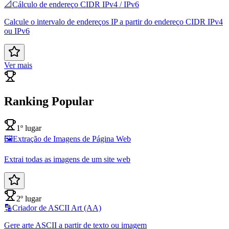
📐
Cálculo de endereço CIDR IPv4 / IPv6
Calcule o intervalo de endereços IP a partir do endereço CIDR IPv4
ou IPv6
Ver mais
Ranking Popular
1º lugar
🖼️
Extração de Imagens de Página Web
Extrai todas as imagens de um site web
2º lugar
🔡
Criador de ASCII Art (AA)
Gere arte ASCII a partir de texto ou imagem