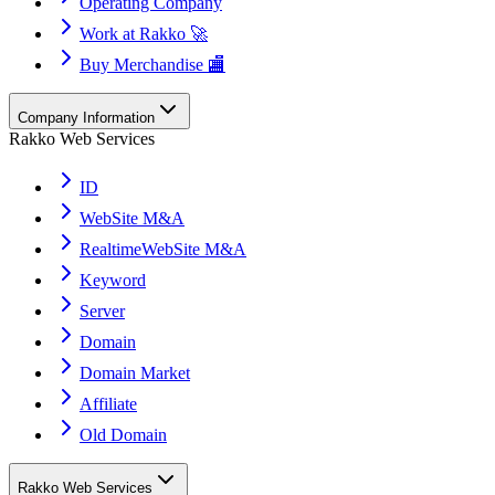
Operating Company
Work at Rakko 🚀
Buy Merchandise 🏬
Company Information
Rakko Web Services
ID
WebSite M&A
RealtimeWebSite M&A
Keyword
Server
Domain
Domain Market
Affiliate
Old Domain
Rakko Web Services