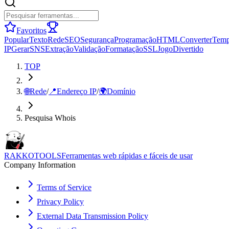
Favoritos
Popular
Texto
Rede
SEO
Segurança
Programação
HTML
Converter
Tem
IP
Gerar
SNS
Extração
Validação
Formatação
SSL
Jogo
Divertido
TOP
🌐
Rede
/
📍
Endereço IP
/
🌍
Domínio
Pesquisa Whois
RAKKOTOOLS
Ferramentas web rápidas e fáceis de usar
Company Information
Terms of Service
Privacy Policy
External Data Transmission Policy