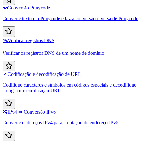
🔤
Conversão Punycode
Converte texto em Punycode e faz a conversão inversa de Punycode
🛰️
Verificar registros DNS
Verificar os registros DNS de um nome de domínio
🔗
Codificação e decodificação de URL
Codifique caracteres e símbolos em códigos especiais e decodifique
strings com codificação URL
🔀
IPv4 ⇒ Conversão IPv6
Converte endereços IPv4 para a notação de endereço IPv6