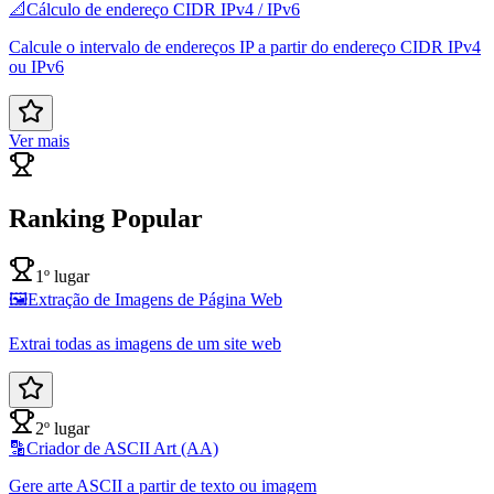
📐
Cálculo de endereço CIDR IPv4 / IPv6
Calcule o intervalo de endereços IP a partir do endereço CIDR IPv4
ou IPv6
Ver mais
Ranking Popular
1º lugar
🖼️
Extração de Imagens de Página Web
Extrai todas as imagens de um site web
2º lugar
🔡
Criador de ASCII Art (AA)
Gere arte ASCII a partir de texto ou imagem