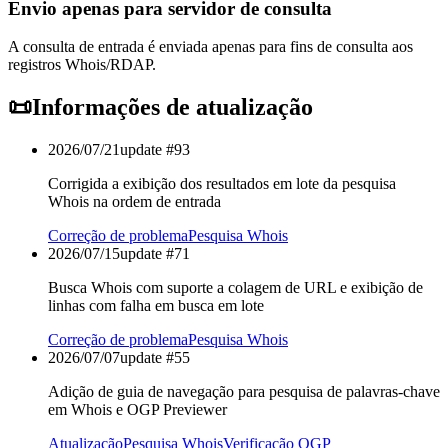
Envio apenas para servidor de consulta
A consulta de entrada é enviada apenas para fins de consulta aos
registros Whois/RDAP.
📜
Informações de atualização
2026/07/21
update #
93
Corrigida a exibição dos resultados em lote da pesquisa
Whois na ordem de entrada
Correção de problema
Pesquisa Whois
2026/07/15
update #
71
Busca Whois com suporte a colagem de URL e exibição de
linhas com falha em busca em lote
Correção de problema
Pesquisa Whois
2026/07/07
update #
55
Adição de guia de navegação para pesquisa de palavras-chave
em Whois e OGP Previewer
Atualização
Pesquisa Whois
Verificação OGP