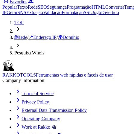
Favoritos
Popular
Texto
Rede
SEO
Segurança
Programação
HTML
Converter
Tem
IP
Gerar
SNS
Extração
Validação
Formatação
SSL
Jogo
Divertido
TOP
🌐
Rede
/
📍
Endereço IP
/
🌍
Domínio
Pesquisa Whois
RAKKOTOOLS
Ferramentas web rápidas e fáceis de usar
Company Information
Terms of Service
Privacy Policy
External Data Transmission Policy
Operating Company
Work at Rakko 🚀