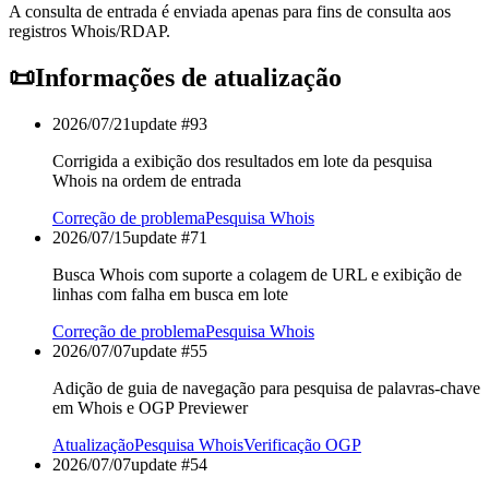
A consulta de entrada é enviada apenas para fins de consulta aos
registros Whois/RDAP.
📜
Informações de atualização
2026/07/21
update #
93
Corrigida a exibição dos resultados em lote da pesquisa
Whois na ordem de entrada
Correção de problema
Pesquisa Whois
2026/07/15
update #
71
Busca Whois com suporte a colagem de URL e exibição de
linhas com falha em busca em lote
Correção de problema
Pesquisa Whois
2026/07/07
update #
55
Adição de guia de navegação para pesquisa de palavras-chave
em Whois e OGP Previewer
Atualização
Pesquisa Whois
Verificação OGP
2026/07/07
update #
54