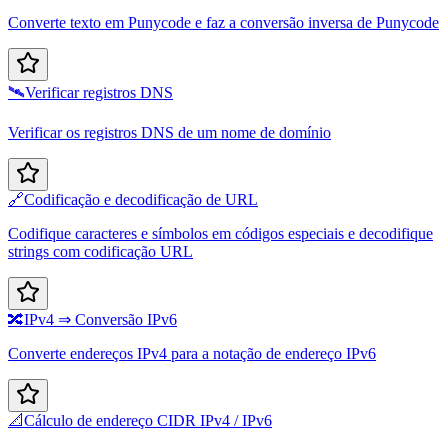
Converte texto em Punycode e faz a conversão inversa de Punycode
🛰️
Verificar registros DNS
Verificar os registros DNS de um nome de domínio
🔗
Codificação e decodificação de URL
Codifique caracteres e símbolos em códigos especiais e decodifique
strings com codificação URL
🔀
IPv4 ⇒ Conversão IPv6
Converte endereços IPv4 para a notação de endereço IPv6
📐
Cálculo de endereço CIDR IPv4 / IPv6