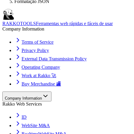
Formatação JSON
RAKKOTOOLS
Ferramentas web rápidas e fáceis de usar
Company Information
Terms of Service
Privacy Policy
External Data Transmission Policy
Operating Company
Work at Rakko 🚀
Buy Merchandise 🏬
Company Information
Rakko Web Services
ID
WebSite M&A
RealtimeWebSite M&A