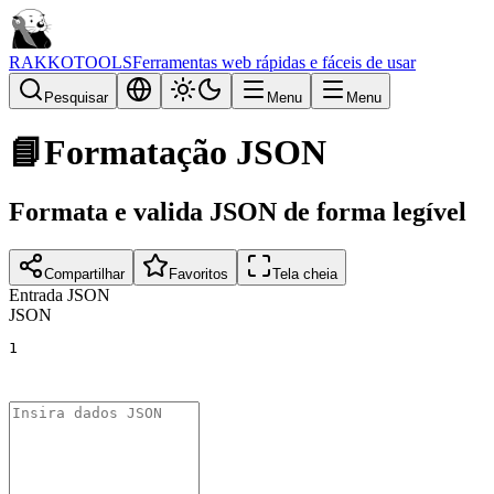
RAKKOTOOLS
Ferramentas web rápidas e fáceis de usar
Pesquisar
Menu
Menu
📘
Formatação JSON
Formata e valida JSON de forma legível
Compartilhar
Favoritos
Tela cheia
Entrada JSON
JSON
1