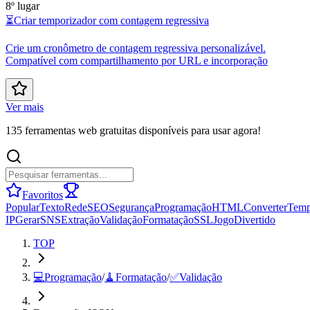
8º lugar
⏳
Criar temporizador com contagem regressiva
Crie um cronômetro de contagem regressiva personalizável.
Compatível com compartilhamento por URL e incorporação
Ver mais
135 ferramentas web gratuitas disponíveis para usar agora!
Favoritos
Popular
Texto
Rede
SEO
Segurança
Programação
HTML
Converter
Tem
IP
Gerar
SNS
Extração
Validação
Formatação
SSL
Jogo
Divertido
TOP
💻
Programação
/
🧹
Formatação
/
✅
Validação